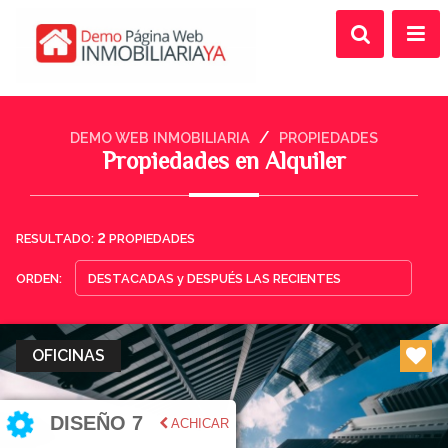
/
DEMO WEB INMOBILIARIA
PROPIEDADES
Propiedades en Alquiler
2
RESULTADO:
PROPIEDADES
ORDEN:
OFICINAS
DISEÑO 7
ACHICAR