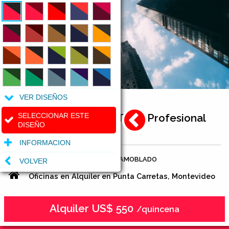
VER DISEÑOS
COD. 36254
Oficina en Alquiler en Torre Profesional
SELECCIONAR ESTE
DISEÑO
"La Torre"
INFORMACION
2
90
BAÑOS
M2
PARRILLERO
AMOBLADO
VOLVER
Oficinas en Alquiler en Punta Carretas, Montevideo
Alquiler US$ 550
/quincena