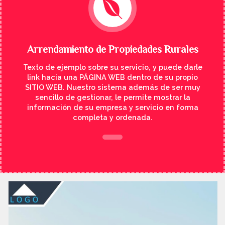
Arrendamiento de Propiedades Rurales
Texto de ejemplo sobre su servicio, y puede darle
link hacia una PÁGINA WEB dentro de su propio
SITIO WEB. Nuestro sistema además de ser muy
sencillo de gestionar, le permite mostrar la
información de su empresa y servicio en forma
completa y ordenada.