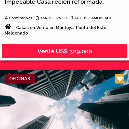
Impecable Casa recién reformada.
4
3
1
Dormitorio/s
BAÑOS
PATIO
AUTOS
AMOBLADO
Casas en Venta en Montoya, Punta del Este,
Maldonado
Venta US$ 329.000
OFICINAS