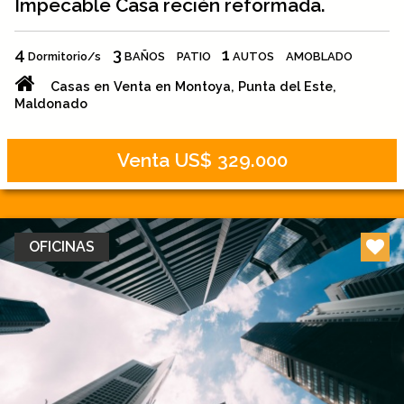
Impecable Casa recién reformada.
4
3
1
Dormitorio/s
BAÑOS
PATIO
AUTOS
AMOBLADO
Casas en Venta en Montoya, Punta del Este,
Maldonado
Venta US$ 329.000
OFICINAS