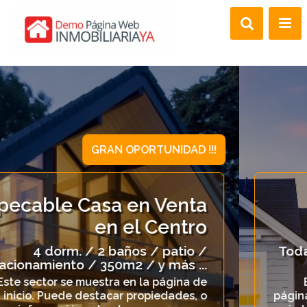
15 AÑOS
DEMO PAGINA WEB
INMOBILIARIA
Toda nuestra experiencia puesta a su
disposición.
Este es un DEMO de como puede ser tu
página web. Personalizaremos el diseño que