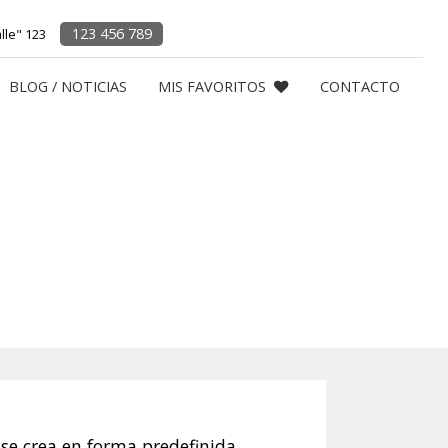
123 456 789
alle" 123
BLOG / NOTICIAS
MIS FAVORITOS
CONTACTO
Ventas
A
se crea en forma predefinida.