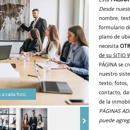
Desde nuestr
nombre, texto
formulario d
plano de ubic
necesita
OTR
de su SITIO
PÁGINA se cr
nuestro sist
texto, fotos,
contacto, da
a cada foto.
de la inmobil
PÁGINAS ADI
puede agreg