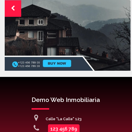
Demo Web Inmobiliaria
Calle "La Calle" 123
123 456 789