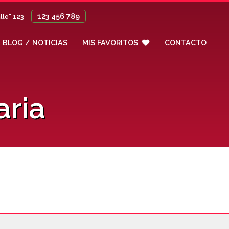
123 456 789
lle" 123
BLOG / NOTICIAS
MIS FAVORITOS
CONTACTO
ria