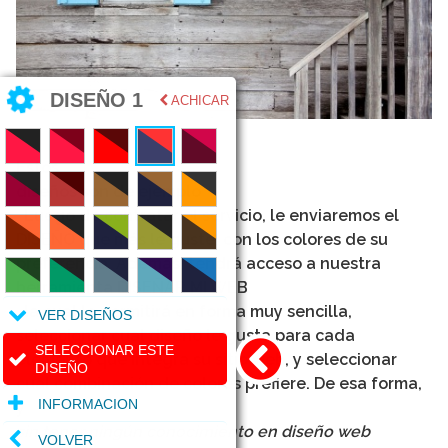
DISEÑO 1
ACHICAR
Estos
diseños son de ejemplo
. Luego de contratar el servicio, le enviaremos el
DISEÑO que más le guste, con los colores de su
preferencia. Además, tendrá acceso a nuestra
herramienta DISEÑAR MI WEB
, la cual le permitirá en forma muy sencilla,
VER DISEÑOS
seleccionar cual diseño le gusta para cada
SELECCIONAR ESTE
elemento que integra su sitio web, y seleccionar
DISEÑO
cual combinación de colores prefiere. De esa forma,
INFORMACION
y
sin tener ningún conocimiento en diseño web
VOLVER