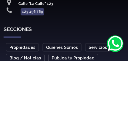
Calle "La Calle" 123
123 456 789
SECCIONES
Propiedades
Quiénes Somos
Servicios
Blog / Noticias
Publica tu Propiedad
Díganos lo que Busca
Alquiler
Contacto
MIS FAVORITOS
Venta
Alquiler Turístico
BUSQUEDA RAPIDA
Campos y Chacras (1)
Casas (3)
Oficinas (1)
Terrenos (1)
Punta del Este (4)