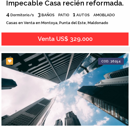
Impecable Casa recién reformada.
4
3
1
Dormitorio/s
BAÑOS
PATIO
AUTOS
AMOBLADO
Casas en Venta en Montoya, Punta del Este, Maldonado
Venta US$ 329.000
COD. 36254