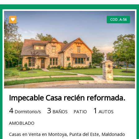
COD. A-56
Impecable Casa recién reformada.
4
3
1
Dormitorio/s
BAÑOS
PATIO
AUTOS
AMOBLADO
Casas en Venta en Montoya, Punta del Este, Maldonado