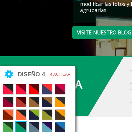
modificar las fotos y
agruparlas.
VISITE NUESTRO BLOG
COMIENZA TU
DISEÑO 4
ACHICAR
BUSQUEDA
AQUI