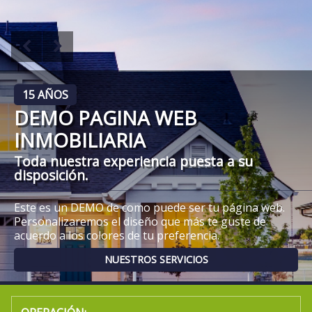
15 AÑOS
DEMO PAGINA WEB
INMOBILIARIA
Toda nuestra experiencia puesta a su
disposición.
Este es un DEMO de como puede ser tu página web.
Personalizaremos el diseño que más te guste de
acuerdo a los colores de tu preferencia.
NUESTROS SERVICIOS