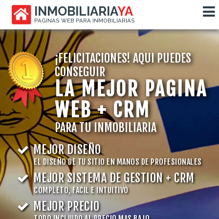
INMOBILIARIA
YA
PAGINAS WEB PARA INMOBILIARIAS
¡FELICITACIONES! AQUI PUEDES
CONSEGUIR
LA MEJOR PAGINA
WEB + CRM
PARA TU INMOBILIARIA
MEJOR DISEÑO
EL DISEÑO DE TU SITIO EN MANOS DE PROFESIONALES
MEJOR SISTEMA DE GESTION + CRM
COMPLETO, FACIL E INTUITIVO
MEJOR PRECIO
TODO INCLUIDO AL PRECIO MAS BAJO